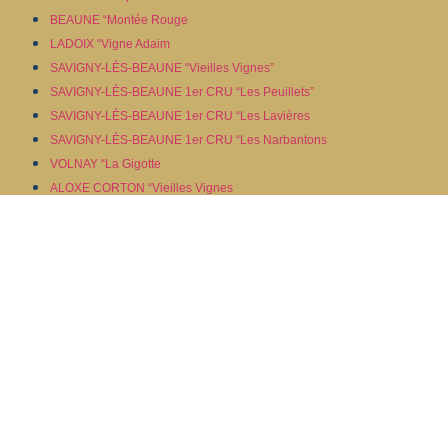
BEAUNE “Montée Rouge
LADOIX “Vigne Adaim
SAVIGNY-LÈS-BEAUNE “Vieilles Vignes”
SAVIGNY-LÈS-BEAUNE 1er CRU “Les Peuillets”
SAVIGNY-LÈS-BEAUNE 1er CRU “Les Lavières
SAVIGNY-LÈS-BEAUNE 1er CRU “Les Narbantons
VOLNAY “La Gigotte
ALOXE CORTON “Vieilles Vignes
POMMARD “Vieilles Vignes
NUITS-SAINT-GEORGES “Les Charmois
ALOXE CORTON 1er Cru “Les Valozières
CHAMBOLLE MUSIGNY “Vieilles Vignes
CHAMBOLLE MUSIGNY 1er Cru “Les Chatelots
CORTON GRAND CRU “Les Perrières