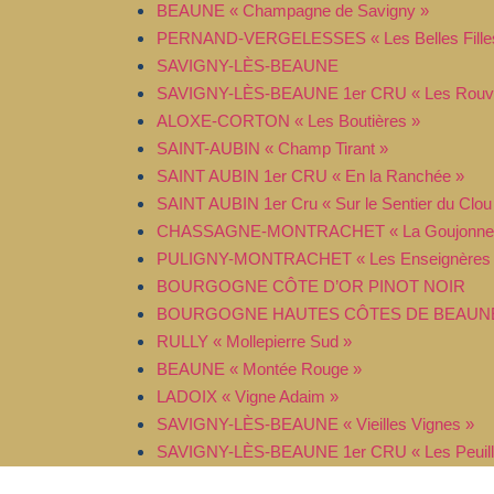
BEAUNE « Champagne de Savigny »
PERNAND-VERGELESSES « Les Belles Fille
SAVIGNY-LÈS-BEAUNE
SAVIGNY-LÈS-BEAUNE 1er CRU « Les Rouvr
ALOXE-CORTON « Les Boutières »
SAINT-AUBIN « Champ Tirant »
SAINT AUBIN 1er CRU « En la Ranchée »
SAINT AUBIN 1er Cru « Sur le Sentier du Clou
CHASSAGNE-MONTRACHET « La Goujonne
PULIGNY-MONTRACHET « Les Enseignères
BOURGOGNE CÔTE D’OR PINOT NOIR
BOURGOGNE HAUTES CÔTES DE BEAUNE « 
RULLY « Mollepierre Sud »
BEAUNE « Montée Rouge »
LADOIX « Vigne Adaim »
SAVIGNY-LÈS-BEAUNE « Vieilles Vignes »
SAVIGNY-LÈS-BEAUNE 1er CRU « Les Peuill
SAVIGNY-LÈS-BEAUNE 1er CRU « Les Laviè