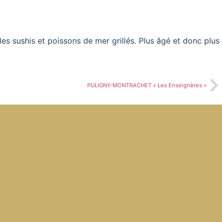
 sushis et poissons de mer grillés. Plus âgé et donc plus
PULIGNY-MONTRACHET « Les Enseignères »