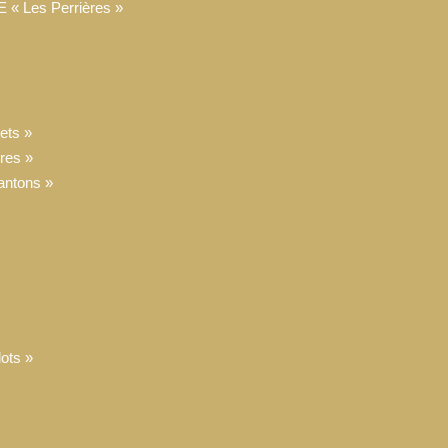
Les Perrières »
ets »
res »
ntons »
ots »