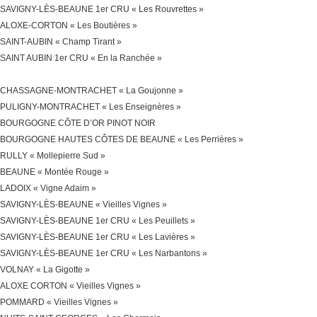
SAVIGNY-LÈS-BEAUNE 1er CRU « Les Rouvrettes »
ALOXE-CORTON « Les Boutières »
SAINT-AUBIN « Champ Tirant »
SAINT AUBIN 1er CRU « En la Ranchée »
SAINT AUBIN 1er Cru « Sur le Sentier du Clou »
CHASSAGNE-MONTRACHET « La Goujonne »
PULIGNY-MONTRACHET « Les Enseignères »
BOURGOGNE CÔTE D’OR PINOT NOIR
BOURGOGNE HAUTES CÔTES DE BEAUNE « Les Perrières »
RULLY « Mollepierre Sud »
BEAUNE « Montée Rouge »
LADOIX « Vigne Adaim »
SAVIGNY-LÈS-BEAUNE « Vieilles Vignes »
SAVIGNY-LÈS-BEAUNE 1er CRU « Les Peuillets »
SAVIGNY-LÈS-BEAUNE 1er CRU « Les Lavières »
SAVIGNY-LÈS-BEAUNE 1er CRU « Les Narbantons »
VOLNAY « La Gigotte »
ALOXE CORTON « Vieilles Vignes »
POMMARD « Vieilles Vignes »