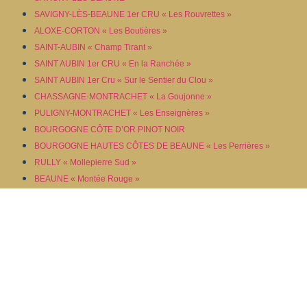
SAVIGNY-LÈS-BEAUNE 1er CRU « Les Rouvrettes »
ALOXE-CORTON « Les Boutières »
SAINT-AUBIN « Champ Tirant »
SAINT AUBIN 1er CRU « En la Ranchée »
SAINT AUBIN 1er Cru « Sur le Sentier du Clou »
CHASSAGNE-MONTRACHET « La Goujonne »
PULIGNY-MONTRACHET « Les Enseignères »
BOURGOGNE CÔTE D’OR PINOT NOIR
BOURGOGNE HAUTES CÔTES DE BEAUNE « Les Perrières »
RULLY « Mollepierre Sud »
BEAUNE « Montée Rouge »
LADOIX « Vigne Adaim »
SAVIGNY-LÈS-BEAUNE « Vieilles Vignes »
SAVIGNY-LÈS-BEAUNE 1er CRU « Les Peuillets »
SAVIGNY-LÈS-BEAUNE 1er CRU « Les Lavières »
SAVIGNY-LÈS-BEAUNE 1er CRU « Les Narbantons »
VOLNAY « La Gigotte »
ALOXE CORTON « Vieilles Vignes »